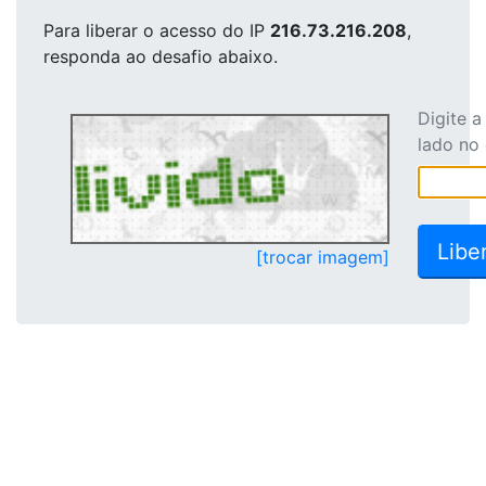
Para liberar o acesso
do IP
216.73.216.208
,
responda ao desafio abaixo.
Digite 
lado no
[trocar imagem]