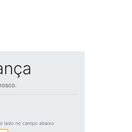
ança
nosco.
ao lado no campo abaixo