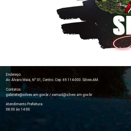
Endereço:
Av. Álvaro Maia, N° 01, Centro. Cep: 69.114-000. Silves-AM.
Contatos:
gabinete@silves.am.gov.br /
semad@silves.am.gov.br
Atendimento Prefeitura:
08:00 ás 14:00