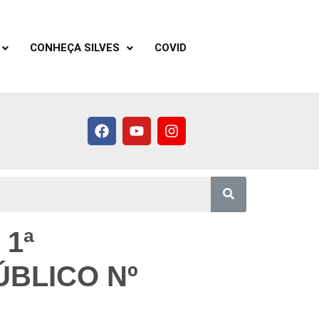
CONHEÇA SILVES
COVID
1ª
BLICO Nº