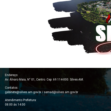
Endereço:
Av. Álvaro Maia, N° 01, Centro. Cep: 69.114-000. Silves-AM.
Contatos:
gabinete@silves.am.gov.br /
semad@silves.am.gov.br
Atendimento Prefeitura:
08:00 ás 14:00