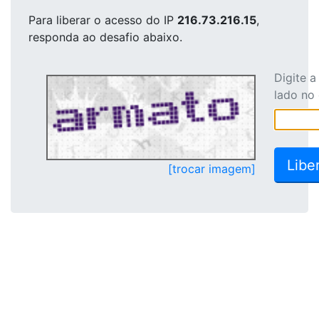
Para liberar o acesso
do IP
216.73.216.15
,
responda ao desafio abaixo.
Digite 
lado no
[trocar imagem]