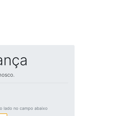
ança
nosco.
ao lado no campo abaixo