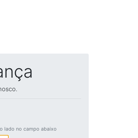
ança
nosco.
ao lado no campo abaixo