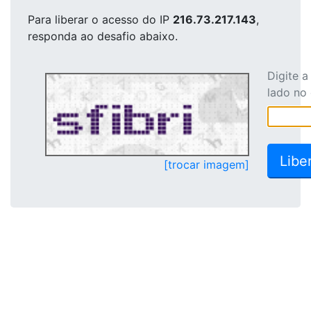
Para liberar o acesso
do IP
216.73.217.143
,
responda ao desafio abaixo.
Digite 
lado no
[trocar imagem]