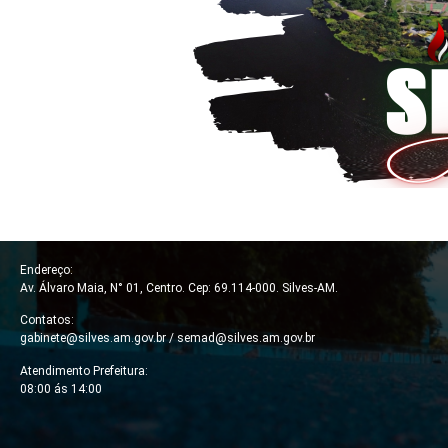
Endereço:
Av. Álvaro Maia, N° 01, Centro. Cep: 69.114-000. Silves-AM.
Contatos:
gabinete@silves.am.gov.br /
semad@silves.am.gov.br
Atendimento Prefeitura:
08:00 ás 14:00