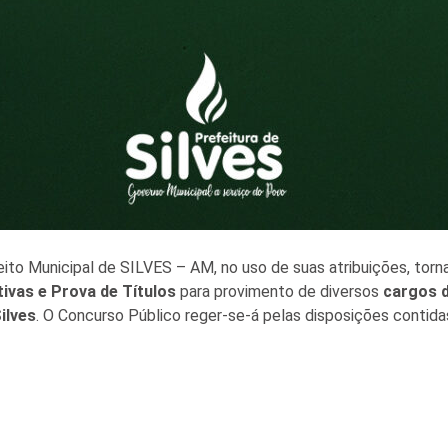
unicipal de SILVES – AM, no uso de suas atribuições, torna 
ivas e Prova de Títulos
para provimento de diversos
cargos d
ilves
. O Concurso Público reger-se-á pelas disposições contida